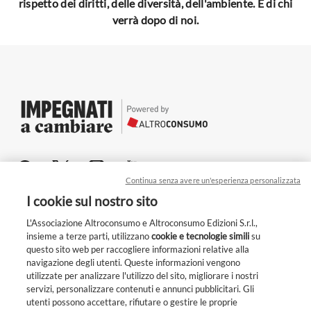
rispetto dei diritti, delle diversità, dell'ambiente. E di chi
verrà dopo di noi.
Continua senza avere un'esperienza personalizzata
Chi siamo
I cookie sul nostro sito
Per le aziende
L'Associazione Altroconsumo e Altroconsumo Edizioni S.r.l.,
insieme a terze parti, utilizzano
cookie e tecnologie simili
su
Privacy
questo sito web per raccogliere informazioni relative alla
navigazione degli utenti. Queste informazioni vengono
Cookie
utilizzate per analizzare l'utilizzo del sito, migliorare i nostri
Condizioni generali
servizi, personalizzare contenuti e annunci pubblicitari. Gli
Unisciti a noi!
Whistleblowing
utenti possono accettare, rifiutare o gestire le proprie