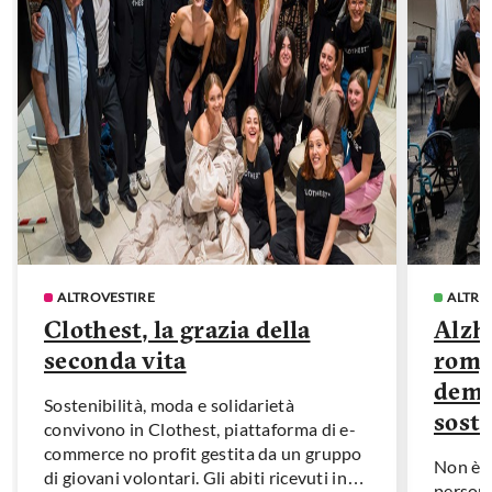
ALTROVESTIRE
ALTRO
Clothest, la grazia della
Alzhe
seconda vita
rompe
deme
Sostenibilità, moda e solidarietà
soste
convivono in Clothest, piattaforma di e-
commerce no profit gestita da un gruppo
Non è u
di giovani volontari. Gli abiti ricevuti in
persone