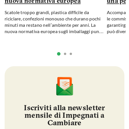
nuova normativa europea
una per
Scatole troppo grandi, plastica difficile da
Accompagna
riciclare, confezioni monouso che durano pochi
le commiss
minuti ma restano nell’ambiente per anni. La
garantirgl
nuova normativa europea sugli imballaggi punta
può divent
a ridurre i rifiuti, limitare gli eccessi e rendere
nessun car
più trasparente il packaging dei prodotti.
la cura da 
Iscriviti alla newsletter
mensile di Impegnati a
Cambiare