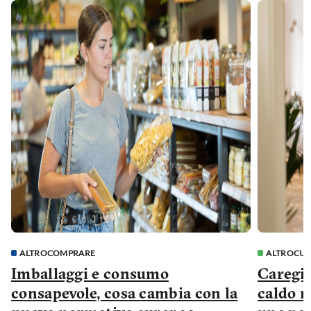
ALTROCOMPRARE
ALTROCU
Imballaggi e consumo
Caregiv
consapevole, cosa cambia con la
caldo r