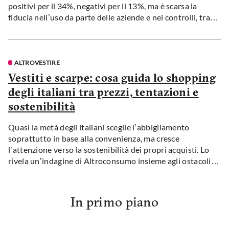
positivi per il 34%, negativi per il 13%, ma è scarsa la
fiducia nell’uso da parte delle aziende e nei controlli, tra
più timori che speranze. Evidente il divario di competenze
tra cittadini.
ALTROVESTIRE
Vestiti e scarpe: cosa guida lo shopping
degli italiani tra prezzi, tentazioni e
sostenibilità
Quasi la metà degli italiani sceglie l’abbigliamento
soprattutto in base alla convenienza, ma cresce
l’attenzione verso la sostenibilità dei propri acquisti. Lo
rivela un’indagine di Altroconsumo insieme agli ostacoli
che i cittadini incontrano per fare shopping in modo più
responsabile, a partire dalla carenza di informazioni per
riconoscere le aziende più virtuose.
In primo piano