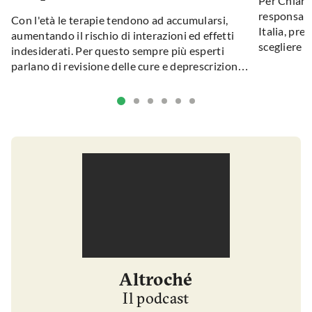
Per Chiara
responsabi
Con l'età le terapie tendono ad accumularsi,
Italia, pre
aumentando il rischio di interazioni ed effetti
scegliere c
indesiderati. Per questo sempre più esperti
per noi e p
parlano di revisione delle cure e deprescrizione:
mondo.
un percorso personalizzato che aiuta a
mantenere solo i farmaci davvero utili.
Altroché
Il podcast