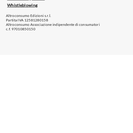
Whistleblowing
Altroconsumo Edizioni s.r.l.
Partita IVA 12581280158
Altroconsumo Associazione indipendente di consumatori
c.f. 97010850150