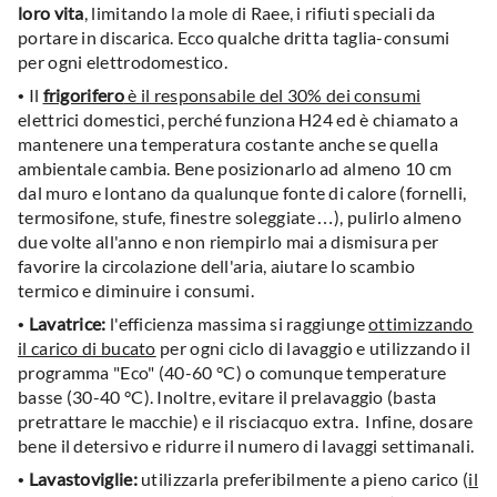
loro vita
, limitando la mole di Raee, i rifiuti speciali da
portare in discarica. Ecco qualche dritta taglia-consumi
per ogni elettrodomestico.
• Il
frigorifero
è il responsabile del 30% dei consumi
elettrici domestici, perché funziona H24 ed è chiamato a
mantenere una temperatura costante anche se quella
ambientale cambia. Bene posizionarlo ad almeno 10 cm
dal muro e lontano da qualunque fonte di calore (fornelli,
termosifone, stufe, finestre soleggiate…), pulirlo almeno
due volte all'anno e non riempirlo mai a dismisura per
favorire la circolazione dell'aria, aiutare lo scambio
termico e diminuire i consumi.
•
Lavatrice:
l'efficienza massima si raggiunge
ottimizzando
il carico di bucato
per ogni ciclo di lavaggio e utilizzando il
programma "Eco" (40-60 °C) o comunque temperature
basse (30-40 °C). Inoltre, evitare il prelavaggio (basta
pretrattare le macchie) e il risciacquo extra. Infine, dosare
bene il detersivo e ridurre il numero di lavaggi settimanali.
•
Lavastoviglie:
utilizzarla preferibilmente a pieno carico (
il