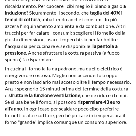
riscaldamento. Per cuocere i cibi meglio il piano a gas o
a
induzione
? Sicuramente il secondo, che
taglia del 40% i
tempi di cottura
, abbattendo anche i consumi. In più
azzera l'inquinamento ambientale da combustione. Altri
trucchi per far calare i consumi: scegliere il fornello della
giusta dimensione, usare i coperchi sia per far bollire
l’acqua sia per cucinare e, se disponibile,
la pentola a
pressione
. Anche sfruttare la cottura passiva (a fuoco
spento) fa risparmiare.
In cucina il
forno la fa da padrone
, ma quello elettrico è
energivoro e costoso. Meglio non accenderlo troppo
presto e non lasciarlo mai acceso oltre il tempo necessario.
Anzi: spegnerlo 15 minuti prima del termine della cottura
e
sfruttare la funzione ventilazione
, che ne riduce i tempi.
Se si usa bene il forno, si possono
risparmiare 43 euro
all'anno
. In ogni caso per scaldare poco cibo preferire
fornetti o altre cotture, perché portare in temperatura il
forno "grande" implica comunque un consumo superiore.