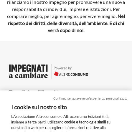
rilanciamo il nostro impegno per promuovere una nuova
responsabilità di individui, imprese e istituzioni. Per
comprare meglio, per agire meglio, per vivere meglio.
Nel
rispetto dei diritti, delle diversità, dell'ambiente. E di chi
verrà dopo di noi.
Continua senza avere un'esperienza personalizzata
Chi siamo
I cookie sul nostro sito
Per le aziende
L'Associazione Altroconsumo e Altroconsumo Edizioni S.r.l.,
insieme a terze parti, utilizzano
cookie e tecnologie simili
su
Privacy
questo sito web per raccogliere informazioni relative alla