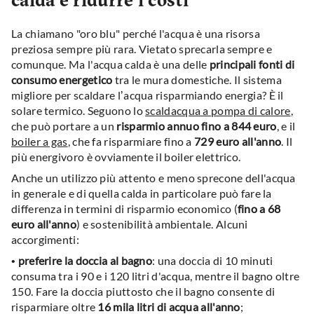
calda e ridurre i costi
La chiamano "oro blu" perché l'acqua è una risorsa
preziosa sempre più rara. Vietato sprecarla sempre e
comunque. Ma l'acqua calda è una delle
principali fonti di
consumo energetico
tra le mura domestiche. Il sistema
migliore per scaldare l’acqua risparmiando energia? È il
solare termico. Seguono lo
scaldacqua a pompa di calore
,
che può portare a un
risparmio annuo fino a 844 euro
, e il
boiler a gas
, che fa risparmiare fino a
729 euro all'anno
. Il
più energivoro è ovviamente il boiler elettrico.
Anche un utilizzo più attento e meno sprecone dell'acqua
in generale e di quella calda in particolare può fare la
differenza in termini di risparmio economico (
fino a 68
euro all'anno
) e sostenibilità ambientale. Alcuni
accorgimenti:
•
preferire la doccia al bagno
: una doccia di 10 minuti
consuma tra i 90 e i 120 litri d'acqua, mentre il bagno oltre
150. Fare la doccia piuttosto che il bagno consente di
risparmiare oltre
16 mila litri di acqua all'anno
;