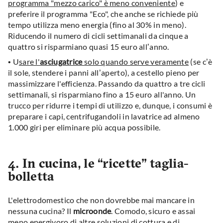
programma "mezzo carico" è meno conveniente
) e
preferire il programma "Eco", che anche se richiede più
tempo utilizza meno energia (fino al 30% in meno).
Riducendo il numero di cicli settimanali da cinque a
quattro si risparmiano quasi 15 euro all’anno.
•
U
sare l'
asciugatrice
solo quando serve veramente
(se c’è
il sole, stendere i panni all’aperto), a cestello pieno per
massimizzare l'efficienza. Passando da quattro a tre cicli
settimanali, si risparmiano fino a 15 euro all'anno. Un
trucco per ridurre i tempi di utilizzo e, dunque, i consumi è
preparare i capi, centrifugandoli in lavatrice ad almeno
1.000 giri per eliminare più acqua possibile.
4. In cucina, le “ricette” taglia-
bolletta
L'elettrodomestico che non dovrebbe mai mancare in
nessuna cucina? Il
microonde
. Comodo, sicuro e assai
meno energivoro di altre soluzioni di cottura e di