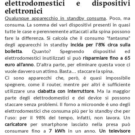
elettrodomestici e dispositivi
elettronici
Qualunque apparecchio in standby consuma
. Poco, ma
consuma. La somma dei vari dispositivi presenti in quasi
tutte le case e perennemente attaccati alla spina possono
fare la differenza. Si calcola che il consumo "fantasma"
degli apparecchi in standby
incida per l'8% circa sulla
bollett
a
. Quanto? Spegnendo dispositivi ed
elettrodomestici inutilizzati si può
risparmiare fino a 65
euro all'anno
. D'altra parte, per eliminare questa voce ci
vuole davvero un attimo. Basta… staccare la spina.
Ci sono apparecchi che, però, è quasi impossibile
spegnere, come il router, mentre per altri è sufficiente
utilizzare una
ciabatta con interruttore
. Ma la maggior
parte degli elettrodomestici e dei device si possono
staccare senza problemi. Il forno a microonde è uno degli
elettrodomestici che consuma più per lo standby che per
l'uso: per il 98% del tempo, infatti, non lavora. Un
caricatore
per smartphone lasciato nella presa può
consumare fino a
7 kWh
in un anno.
Un televisore