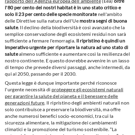
rapporto dell’Agenzia europea dell’ambiente
(Eea)
oltre
l'80 per cento dei nostri habitat è in uno stato critico e
solo il 23 per cento delle specie monitorate
nell'ambito
delle Direttive sulla natura dell'Ue
mostra segni di buona
salute
. Il declino della biodiversità è così avanzato che la
semplice conservazione degli ecosistemi residui non sarà
sufficiente a fermare l'emorragia.
Il ripristino è quindi un
imperativo urgente per riportare la natura ad uno stato di
salute
almeno sufficiente e aumentare così la resilienza del
nostro continente. E questo dovrebbe avvenire in un lasso
di tempo che prevede diversi passaggi, anche intermedi, da
qui al 2050, passando per il 2030.
Questa legge è dunque importante perché riconosce
l'urgente necessità di
proteggere gli ecosistemi naturali
per garantire la salute del pianeta e il benessere delle
generazioni future
. Il ripristino degli ambienti naturali non
solo contribuisce a preservare la biodiversità, ma offre
anche numerosi benefici socio-economici, tra cui la
sicurezza alimentare, la mitigazione dei cambiamenti
climatici e la promozione del turismo sostenibile. “La