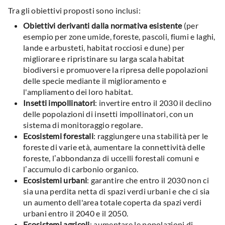
Tra gli obiettivi proposti sono inclusi:
Obiettivi derivanti dalla normativa esistente
(per
esempio per zone umide, foreste, pascoli, fiumi e laghi,
lande e arbusteti, habitat rocciosi e dune) per
migliorare e ripristinare su larga scala habitat
biodiversi e promuovere la ripresa delle popolazioni
delle specie mediante il miglioramento e
l'ampliamento dei loro habitat.
Insetti impollinatori
: invertire entro il 2030 il declino
delle popolazioni di insetti impollinatori, con un
sistema di monitoraggio regolare.
Ecosistemi forestali
: raggiungere una stabilità per le
foreste di varie età, aumentare la connettività delle
foreste, l’abbondanza di uccelli forestali comuni e
l’accumulo di carbonio organico.
Ecosistemi urbani
: garantire che entro il 2030 non ci
sia una perdita netta di spazi verdi urbani e che ci sia
un aumento dell'area totale coperta da spazi verdi
urbani entro il 2040 e il 2050.
Ecosistemi agricoli
: aumentare le popolazioni di