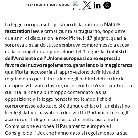
Facebook
Twitter
LinkedIn
Whatsapp
CONDIVIDI L'INIZIATIVA
La legge europea sul ripristino della natura, o
Nature
restoration law
, è ormai giunta al traguardo, dopo oltre
due anni di discussioni e modifiche. Il 17 giugno, quasi a
sorpresa e quando tutto sembrava compromesso a causa
della sopraggiunta opposizione dell'Ungheria,
i ministri
dell'Ambiente dell'Unione europea si sono espressi a
favore del nuovo regolamento, garantendo la maggioranza
qualificata necessaria
all'approvazione definitiva del
regolamento per il ripristino degli habitat del territorio
europeo. 20 i voti a favore, un astenuto e 6 voti contro, tra
cui l'Italia, che ha purtroppo confermato la sua
opposizione alla legge nonostante le modifiche di
compromesso adottate. Si è dunque chiuso il lunghissimo
iter legislativo, passato da due voti in Parlamento e dagli
accordi del Trilogo (il consesso che mette assieme la
Commissione europea, il Parlamento europeo e il
Consiglio dell'Ue), che hanno dato al regolamento la sua