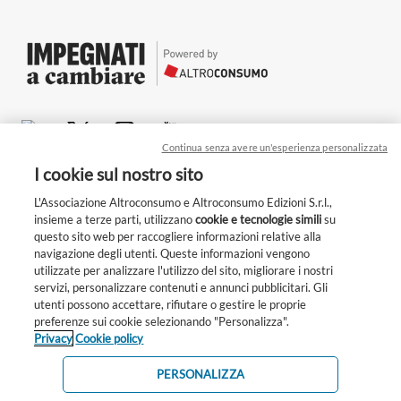
Continua senza avere un'esperienza personalizzata
Chi siamo
I cookie sul nostro sito
Per le aziende
L'Associazione Altroconsumo e Altroconsumo Edizioni S.r.l.,
insieme a terze parti, utilizzano
cookie e tecnologie simili
su
Privacy
questo sito web per raccogliere informazioni relative alla
navigazione degli utenti. Queste informazioni vengono
Cookie
utilizzate per analizzare l'utilizzo del sito, migliorare i nostri
Condizioni generali
servizi, personalizzare contenuti e annunci pubblicitari. Gli
Unisciti a noi!
Whistleblowing
utenti possono accettare, rifiutare o gestire le proprie
Ogni giorno scegliamo: cosa comprare, come
preferenze sui cookie selezionando "Personalizza".
Altroconsumo Edizioni s.r.l.
Privacy
Cookie policy
muoverci, cosa mangiare. Piccoli gesti che possono
Partita IVA 12581280158
Altroconsumo Associazione indipendente di consumatori
fare la differenza. Con Impegnati a cambiare stiamo
c.f. 97010850150
PERSONALIZZA
costruendo una community attiva e attenta a scelte