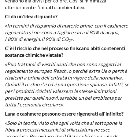
vengono già divisi per colore. Così si minimizza
ulteriormente l’impatto ambientale».
Ci dà un’idea di quanto?
«
In termini di risparmio di materie prime, con il cashmere
rigenerato si riescono a tagliare circa il 90% di acqua,
l’80% di energia, il 90% di CO₂
».
C’è il rischio che nel processo finiscano abiti contenenti
sostanze chimiche vietate?
«
Può trattarsi di vestiti usati che non sono soggetti al
regolamento europeo Reach, o perché extra Ue o perché
risalenti a prima dell’entrata in vigore della normativa.
Quindi il rischio c’è ed è una questione spinosa. Infatti, se
per i prodotti riciclati valessero le stesse limitazioni
previste per quelli nuovi, sarebbe un bel problema per
tutta l’economia circolare
».
Lana e cashmere possono essere rigenerati all’infinito?
«
Solo in teoria, visto che ogni volta che si sottopone la
fibra a processi meccanici di sfilacciatura ne esce
accorciata. Per evitare che il filato subisca un calo di