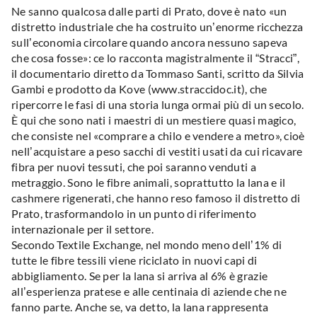
Ne sanno qualcosa dalle parti di Prato, dove è nato «un
distretto industriale che ha costruito un’enorme ricchezza
sull’economia circolare quando ancora nessuno sapeva
che cosa fosse»: ce lo racconta magistralmente il “Stracci”,
il documentario diretto da Tommaso Santi, scritto da Silvia
Gambi e prodotto da Kove (www.straccidoc.it), che
ripercorre le fasi di una storia lunga ormai più di un secolo.
È qui che sono nati i maestri di un mestiere quasi magico,
che consiste nel «comprare a chilo e vendere a metro», cioè
nell’acquistare a peso sacchi di vestiti usati da cui ricavare
fibra per nuovi tessuti, che poi saranno venduti a
metraggio. Sono le fibre animali, soprattutto la lana e il
cashmere rigenerati, che hanno reso famoso il distretto di
Prato, trasformandolo in un punto di riferimento
internazionale per il settore.
Secondo Textile Exchange, nel mondo meno dell’1% di
tutte le fibre tessili viene riciclato in nuovi capi di
abbigliamento. Se per la lana si arriva al 6% è grazie
all’esperienza pratese e alle centinaia di aziende che ne
fanno parte. Anche se, va detto, la lana rappresenta