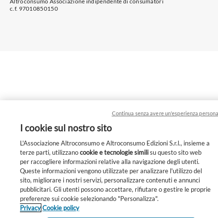
Altroconsumo Associazione indipendente di consumatori
c.f. 97010850150
Continua senza avere un'esperienza persona
I cookie sul nostro sito
L'Associazione Altroconsumo e Altroconsumo Edizioni S.r.l., insieme a
terze parti, utilizzano
cookie e tecnologie simili
su questo sito web
per raccogliere informazioni relative alla navigazione degli utenti.
Queste informazioni vengono utilizzate per analizzare l'utilizzo del
sito, migliorare i nostri servizi, personalizzare contenuti e annunci
pubblicitari. Gli utenti possono accettare, rifiutare o gestire le proprie
Unisciti a noi!
preferenze sui cookie selezionando "Personalizza".
Privacy
Cookie policy
Ogni giorno scegliamo: cosa comprare, come muoverci, co