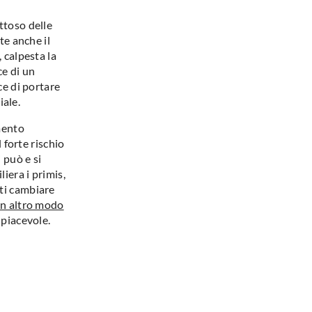
ttoso delle
te anche il
, calpesta la
ce di un
ce di portare
ale.
mento
l forte rischio
 può e si
liera i primis,
ati cambiare
n altro modo
 piacevole.