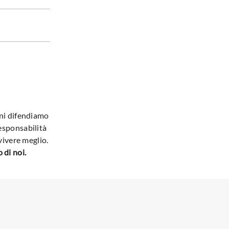
nni difendiamo
esponsabilità
vivere meglio.
 di noi.