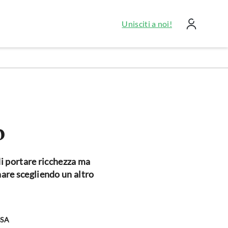
Unisciti a noi!
o
i portare ricchezza ma
nare scegliendo un altro
SSA