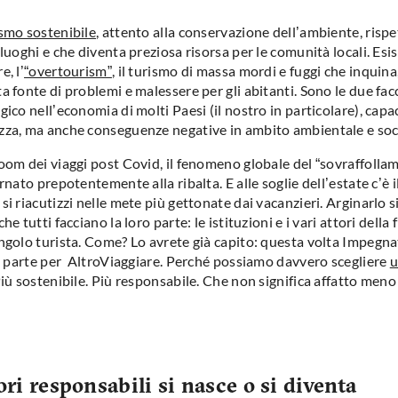
smo sostenibile
, attento alla conservazione dell’ambiente, rispe
 luoghi e che diventa preziosa risorsa per le comunità locali. Esis
e, l’
“overtourism”
, il turismo di massa mordi e fuggi che inquina
a fonte di problemi e malessere per gli abitanti. Sono le due fac
gico nell’economia di molti Paesi (il nostro in particolare), capa
zza, ma anche conseguenze negative in ambito ambientale e soci
boom dei viaggi post Covid, il fenomeno globale del “sovraffolla
ornato prepotentemente alla ribalta. E alle soglie dell’estate c’è i
si riacutizzi nelle mete più gettonate dai vacanzieri. Arginarlo si
he tutti facciano la loro parte: le istituzioni e i vari attori della fi
ingolo turista. Come? Lo avrete già capito: questa volta Impegn
” e parte per AltroViaggiare. Perché possiamo davvero scegliere
u
Più sostenibile. Più responsabile. Che non significa affatto meno
ri responsabili si nasce o si diventa