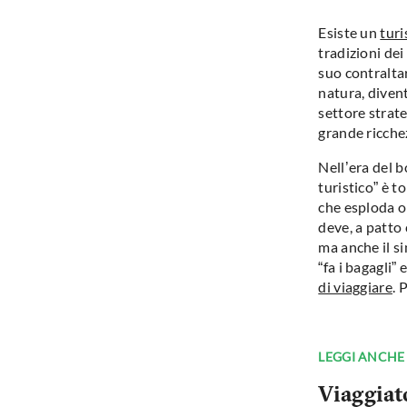
Esiste un
turi
tradizioni dei
suo contraltar
natura, divent
settore strate
grande ricche
Nell’era del 
turistico” è t
che esploda o 
deve, a patto c
ma anche il s
“fa i bagagli
di viaggiare
. 
LEGGI ANCHE
Viaggiato