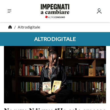
Vai al contenuto
Altrodigitale
Altrodigitale
ALTRODIGITALE