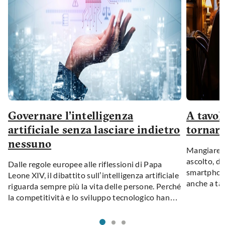
Governare l’intelligenza
A tavol
artificiale senza lasciare indietro
tornare
nessuno
Mangiare i
ascolto, d
Dalle regole europee alle riflessioni di Papa
smartphone
Leone XIV, il dibattito sull’intelligenza artificiale
anche a tav
riguarda sempre più la vita delle persone. Perché
cibo, le rel
la competitività e lo sviluppo tecnologico hanno
piccoli.
valore solo se i loro benefici sono accessibili e
distribuiti in modo equo.