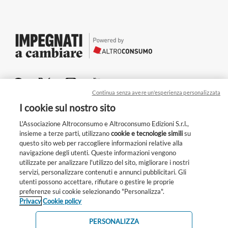
Continua senza avere un'esperienza personalizzata
I cookie sul nostro sito
Chi siamo
Per le aziende
L'Associazione Altroconsumo e Altroconsumo Edizioni S.r.l.,
insieme a terze parti, utilizzano
cookie e tecnologie simili
su
Privacy
questo sito web per raccogliere informazioni relative alla
navigazione degli utenti. Queste informazioni vengono
Cookie
utilizzate per analizzare l'utilizzo del sito, migliorare i nostri
Condizioni generali
servizi, personalizzare contenuti e annunci pubblicitari. Gli
Unisciti a noi!
Whistleblowing
utenti possono accettare, rifiutare o gestire le proprie
Ogni giorno scegliamo: cosa comprare, come
preferenze sui cookie selezionando "Personalizza".
Altroconsumo Edizioni s.r.l.
Privacy
Cookie policy
muoverci, cosa mangiare. Piccoli gesti che possono
Partita IVA 12581280158
Altroconsumo Associazione indipendente di consumatori
fare la differenza. Con Impegnati a cambiare stiamo
c.f. 97010850150
PERSONALIZZA
costruendo una community attiva e attenta a scelte