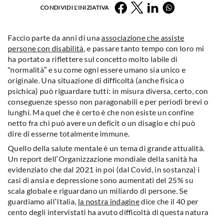
Facebook
Twitter
LinkedIn
Whatsapp
CONDIVIDI L'INIZIATIVA
Faccio parte da anni di una
associazione che assiste
persone con disabilità
, e passare tanto tempo con loro mi
ha portato a riflettere sul concetto molto labile di
“normalità” e su come ogni essere umano sia unico e
originale. Una situazione di difficoltà (anche fisica o
psichica) può riguardare tutti: in misura diversa, certo, con
conseguenze spesso non paragonabili e per periodi brevi o
lunghi. Ma quel che è certo è che non esiste un confine
netto fra chi può avere un deficit o un disagio e chi può
dire di esserne totalmente immune.
Quello della salute mentale è un tema di grande attualità.
Un report dell’Organizzazione mondiale della sanità ha
evidenziato che dal 2021 in poi (dal Covid, in sostanza) i
casi di ansia e depressione sono aumentati del 25% su
scala globale e riguardano un miliardo di persone. Se
guardiamo all’Italia,
la nostra indagine
dice che il 40 per
cento degli intervistati ha avuto difficoltà di questa natura