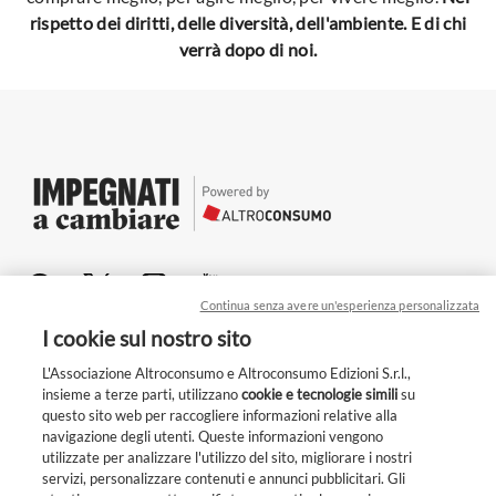
rispetto dei diritti, delle diversità, dell'ambiente. E di chi
verrà dopo di noi.
Continua senza avere un'esperienza personalizzata
Chi siamo
I cookie sul nostro sito
Per le aziende
L'Associazione Altroconsumo e Altroconsumo Edizioni S.r.l.,
insieme a terze parti, utilizzano
cookie e tecnologie simili
su
Privacy
questo sito web per raccogliere informazioni relative alla
navigazione degli utenti. Queste informazioni vengono
Cookie
utilizzate per analizzare l'utilizzo del sito, migliorare i nostri
Condizioni generali
servizi, personalizzare contenuti e annunci pubblicitari. Gli
Unisciti a noi!
Whistleblowing