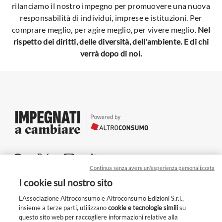
rilanciamo il nostro impegno per promuovere una nuova
responsabilità di individui, imprese e istituzioni. Per
comprare meglio, per agire meglio, per vivere meglio.
Nel
rispetto dei diritti, delle diversità, dell'ambiente. E di chi
verrà dopo di noi.
Continua senza avere un'esperienza personalizzata
Chi siamo
I cookie sul nostro sito
Per le aziende
L'Associazione Altroconsumo e Altroconsumo Edizioni S.r.l.,
insieme a terze parti, utilizzano
cookie e tecnologie simili
su
Privacy
questo sito web per raccogliere informazioni relative alla