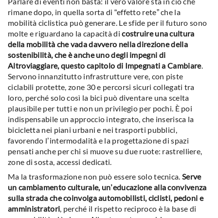
Parlare di eventi non basta: il vero valore sta in ciò che
rimane dopo, in quella sorta di “effetto rete” che la
mobilità ciclistica può generare. Le sfide per il futuro sono
molte e riguardano la capacità di
costruire una cultura
della mobilità che vada davvero nella direzione della
sostenibilità, che è anche uno degli impegni di
Altroviaggiare, questo capitolo di Impegnati a Cambiare
.
Servono innanzitutto infrastrutture vere, con piste
ciclabili protette, zone 30 e percorsi sicuri collegati tra
loro, perché solo così la bici può diventare una scelta
plausibile per tutti e non un privilegio per pochi. È poi
indispensabile un approccio integrato, che inserisca la
bicicletta nei piani urbani e nei trasporti pubblici,
favorendo l’intermodalità e la progettazione di spazi
pensati anche per chi si muove su due ruote: rastrelliere,
zone di sosta, accessi dedicati.
Ma la trasformazione non può essere solo tecnica.
Serve
un cambiamento culturale, un’educazione alla convivenza
sulla strada che coinvolga automobilisti, ciclisti, pedoni e
amministratori
, perché il rispetto reciproco è la base di