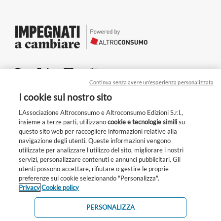
Continua senza avere un'esperienza personalizzata
Chi siamo
I cookie sul nostro sito
Per le aziende
L'Associazione Altroconsumo e Altroconsumo Edizioni S.r.l.,
insieme a terze parti, utilizzano
cookie e tecnologie simili
su
Privacy
questo sito web per raccogliere informazioni relative alla
navigazione degli utenti. Queste informazioni vengono
Cookie
utilizzate per analizzare l'utilizzo del sito, migliorare i nostri
Condizioni generali
servizi, personalizzare contenuti e annunci pubblicitari. Gli
Unisciti a noi!
Whistleblowing
utenti possono accettare, rifiutare o gestire le proprie
Ogni giorno scegliamo: cosa comprare, come
preferenze sui cookie selezionando "Personalizza".
Altroconsumo Edizioni s.r.l.
Privacy
Cookie policy
muoverci, cosa mangiare. Piccoli gesti che possono
Partita IVA 12581280158
Altroconsumo Associazione indipendente di consumatori
fare la differenza. Con Impegnati a cambiare stiamo
c.f. 97010850150
PERSONALIZZA
costruendo una community attiva e attenta a scelte