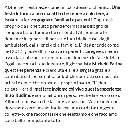
Alzheimer Fest nasce come un paradosso dichiarato.
Una
festa intorno a una malattia che tende a chiudere, a
isolare, a far vergognare familiari e pazienti
. Eppure, è
proprio da lì che tutto prende forma: dal bisogno di
rompere la solitudine che circonda l’Alzheimer e le
demenze in genere, di portarle fuori dalle case, dagli
ambulatori, dai silenzi delle famiglie. L’idea prende corpo
nel 2017, grazie all’iniziativa di parenti, caregiver, medici,
associazioni e anche persone con demenza in fase iniziale.
Oggi, racconta il suo ideatore, il giornalista
Michele Farina
,
questa esperienza è cresciuta e si è allargata grazie al
contributo di personalità pubbliche, perfetti sconosciuti,
artisti e amici che donano il proprio lavoro. “L’idea –
spiega – era di
mettere insieme chi vive questa esperienza
in solitudine
, e sono milioni di persone che la vivono così.
Allora ho pensato che la convivenza con l’Alzheimer non
dovesse essere una solitaria, ma una cordata: un gesto
collettivo, che raccontasse che esistiamo e che facciamo
cose belle, nonostante tutto”.