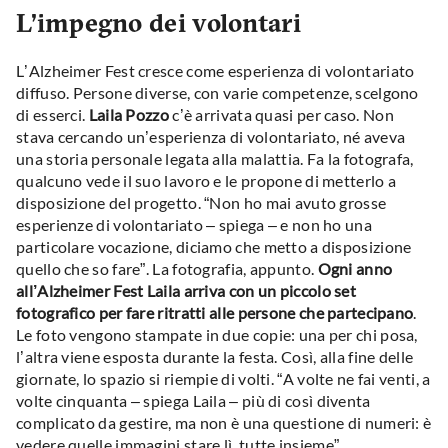
L’impegno dei volontari
L’Alzheimer Fest cresce come esperienza di volontariato
diffuso. Persone diverse, con varie competenze, scelgono
di esserci.
Laila Pozzo
c’è arrivata quasi per caso. Non
stava cercando un’esperienza di volontariato, né aveva
una storia personale legata alla malattia. Fa la fotografa,
qualcuno vede il suo lavoro e le propone di metterlo a
disposizione del progetto. “Non ho mai avuto grosse
esperienze di volontariato – spiega – e non ho una
particolare vocazione, diciamo che metto a disposizione
quello che so fare”. La fotografia, appunto.
Ogni anno
all’Alzheimer Fest Laila arriva con un piccolo set
fotografico per fare ritratti alle persone che partecipano
.
Le foto vengono stampate in due copie: una per chi posa,
l’altra viene esposta durante la festa. Così, alla fine delle
giornate, lo spazio si riempie di volti. “A volte ne fai venti, a
volte cinquanta – spiega Laila – più di così diventa
complicato da gestire, ma non è una questione di numeri: è
vedere quelle immagini stare lì, tutte insieme”.