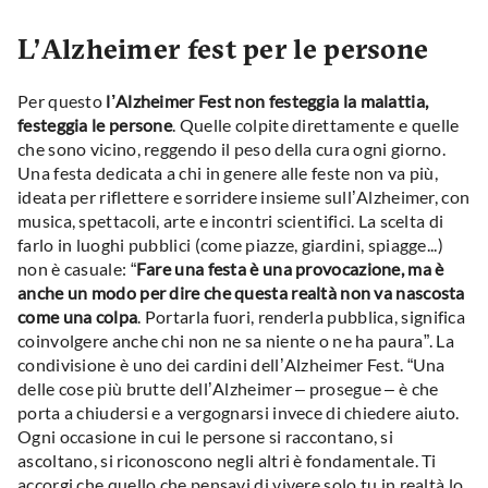
L’Alzheimer fest per le persone
Per questo
l’Alzheimer Fest non festeggia la malattia,
festeggia le persone
. Quelle colpite direttamente e quelle
che sono vicino, reggendo il peso della cura ogni giorno.
Una festa dedicata a chi in genere alle feste non va più,
ideata per riflettere e sorridere insieme sull’Alzheimer, con
musica, spettacoli, arte e incontri scientifici. La scelta di
farlo in luoghi pubblici (come piazze, giardini, spiagge...)
non è casuale: “
Fare una festa è una provocazione, ma è
anche un modo per dire che questa realtà non va nascosta
come una colpa
. Portarla fuori, renderla pubblica, significa
coinvolgere anche chi non ne sa niente o ne ha paura”. La
condivisione è uno dei cardini dell’Alzheimer Fest. “Una
delle cose più brutte dell’Alzheimer – prosegue – è che
porta a chiudersi e a vergognarsi invece di chiedere aiuto.
Ogni occasione in cui le persone si raccontano, si
ascoltano, si riconoscono negli altri è fondamentale. Ti
accorgi che quello che pensavi di vivere solo tu in realtà lo