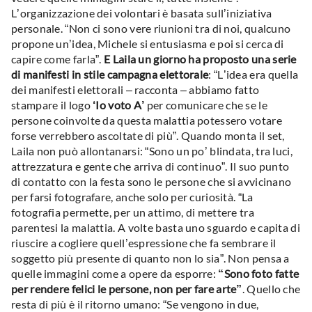
L’organizzazione dei volontari è basata sull’iniziativa
personale. “Non ci sono vere riunioni tra di noi, qualcuno
propone un’idea, Michele si entusiasma e poi si cerca di
capire come farla”.
E Laila un giorno ha proposto una serie
di manifesti in stile campagna elettorale
: “L’idea era quella
dei manifesti elettorali – racconta – abbiamo fatto
stampare il logo
‘Io voto A’
per comunicare che se le
persone coinvolte da questa malattia potessero votare
forse verrebbero ascoltate di più”. Quando monta il set,
Laila non può allontanarsi: “Sono un po’ blindata, tra luci,
attrezzatura e gente che arriva di continuo”. Il suo punto
di contatto con la festa sono le persone che si avvicinano
per farsi fotografare, anche solo per curiosità. “La
fotografia permette, per un attimo, di mettere tra
parentesi la malattia. A volte basta uno sguardo e capita di
riuscire a cogliere quell’espressione che fa sembrare il
soggetto più presente di quanto non lo sia”. Non pensa a
quelle immagini come a opere da esporre:
“Sono foto fatte
per rendere felici le persone, non per fare arte”
. Quello che
resta di più è il ritorno umano: “Se vengono in due,