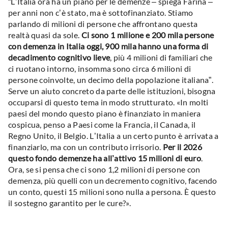
“L’Italia ora ha un piano per le demenze – spiega Farina –
per anni non c’è stato, ma è sottofinanziato. Stiamo
parlando di milioni di persone che affrontano questa
realtà quasi da sole.
Ci sono 1 milione e 200 mila persone
con demenza in Italia oggi, 900 mila hanno una forma di
decadimento cognitivo lieve
, più 4 milioni di familiari che
ci ruotano intorno, insomma sono circa 6 milioni di
persone coinvolte, un decimo della popolazione italiana”.
Serve un aiuto concreto da parte delle istituzioni, bisogna
occuparsi di questo tema in modo strutturato. «In molti
paesi del mondo questo piano è finanziato in maniera
cospicua, penso a Paesi come la Francia, il Canada, il
Regno Unito, il Belgio. L’Italia a un certo punto è arrivata a
finanziarlo, ma con un contributo irrisorio.
Per il 2026
questo fondo demenze ha all’attivo 15 milioni di euro
.
Ora, se si pensa che ci sono 1,2 milioni di persone con
demenza, più quelli con un decremento cognitivo, facendo
un conto, questi 15 milioni sono nulla a persona. È questo
il sostegno garantito per le cure?».