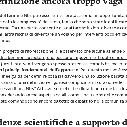
finizione ancora troppo vaga
tà del termine Nbs può essere interpretata come un’opportunità
e data la complessità del tema, tanto che
sono state identificat
verse
. Da una parte, consente di adattare soluzioni diverse a co
ll’altra rischia di diventare un volano per interventi poco effica
annosi.
 progetti di riforestazione,
si è osservato che alcune aziende p
i alberi non autoctoni, che possono impoverire il suolo e ridurr
 Questi interventi vengono spesso presentati come Nbs, ma in re
 i principi fondamentali dell’approccio
. Per questo motivo è es
e linee guida per definire cosa sia davvero una soluzione basata 
ancanza di una definizione rigorosa complica la misurazione dei r
uccesso di una Nbs? Attraverso metriche climatiche, come la ridu
onsiderando anche aspetti sociali, come l’inclusione delle comun
ueste domande
sono ancora oggetto di dibattito nella comunità s
denze scientifiche a supporto d