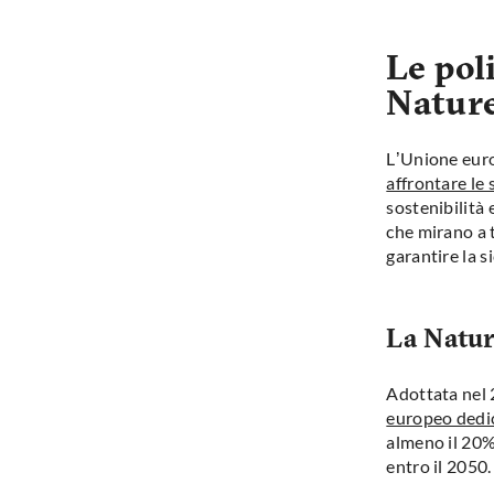
Le pol
Nature
L’Unione eu
affrontare le
sostenibilità
che mirano a t
garantire la s
La Natur
Adottata nel
europeo dedic
almeno il 20% 
entro il 2050.