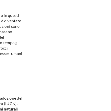
do in questi
)
è diventato
luzioni sono
 basano
del
so tempo gli
rocci
 esseri umani
’adozione del
ra (IUCN).
mi naturali