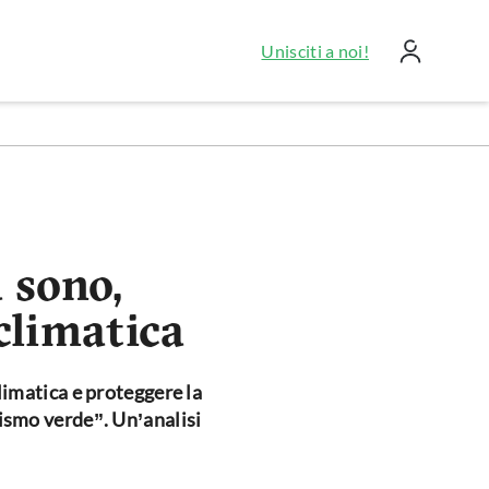
Unisciti a noi!
 sono,
 climatica
limatica e proteggere la
lismo verde”. Un’analisi