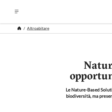
Vai al contenuto
Altroabitare
Natur
opportuni
Le Nature-Based Solutio
biodiversità, ma presen