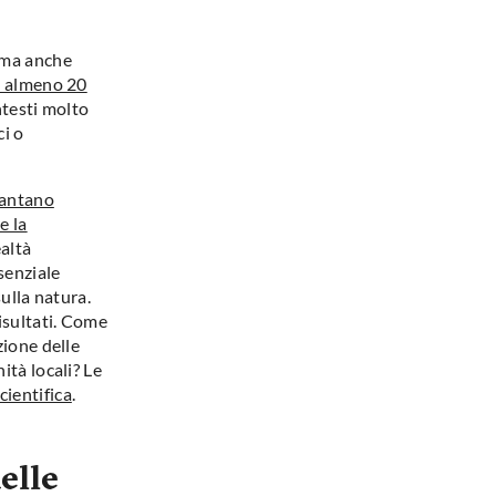
, ma anche
e almeno 20
ntesti molto
ci o
iantano
e la
altà
senziale
sulla natura.
isultati. Come
zione delle
ità locali? Le
cientifica
.
elle