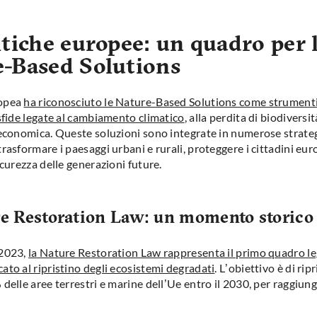
itiche europee: un quadro per 
-Based Solutions
ropea
ha riconosciuto le Nature-Based Solutions come strumenti
 sfide legate al cambiamento climatico
, alla perdita di biodiversit
 economica. Queste soluzioni sono integrate in numerose strateg
rasformare i paesaggi urbani e rurali, proteggere i cittadini eur
icurezza delle generazioni future.
e Restoration Law: un momento storico
 2023,
la Nature Restoration Law rappresenta il primo quadro le
ato al ripristino degli ecosistemi degradati
. L’obiettivo è di rip
delle aree terrestri e marine dell’Ue entro il 2030, per raggiun