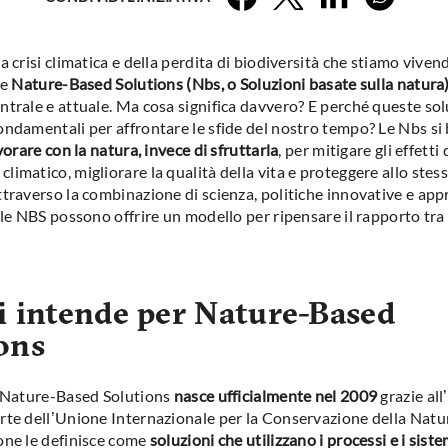
a crisi climatica e della perdita di biodiversità che stiamo viven
ne
Nature-Based Solutions (Nbs, o Soluzioni basate sulla natura
ntrale e attuale. Ma cosa significa davvero? E perché queste so
ondamentali per affrontare le sfide del nostro tempo? Le Nbs si
vorare con la natura, invece di sfruttarla
, per mitigare gli effetti 
imatico, migliorare la qualità della vita e proteggere allo stes
ttraverso la combinazione di scienza, politiche innovative e app
, le NBS possono offrire un modello per ripensare il rapporto tra
i intende per Nature-Based
ons
i Nature-Based Solutions
nasce ufficialmente nel 2009
grazie all
rte dell’Unione Internazionale per la Conservazione della Natu
one le definisce come
soluzioni che utilizzano i processi e i siste