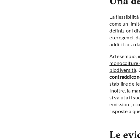
Una de
La flessibili
come un limit
definizioni di
eterogenei, da
addirittura d
Ad esempio, in
monocolture d
biodiversità
.
contraddicono
stabilire dell
Inoltre, la m
si valuta il s
emissioni, o c
risposte a q
Le evi