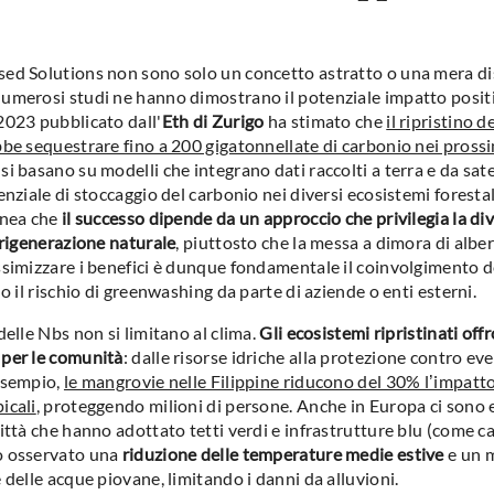
ed Solutions non sono solo un concetto astratto o una mera d
umerosi studi ne hanno dimostrano il potenziale impatto posit
2023 pubblicato dall'
Eth di Zurigo
ha stimato che
il ripristino d
bbe sequestrare fino a 200 gigatonnellate di carbonio nei pross
i basano su modelli che integrano dati raccolti a terra e da satel
enziale di stoccaggio del carbonio nei diversi ecosistemi forestali
inea che
il successo dipende da un approccio che privilegia la div
 rigenerazione naturale
, piuttosto che la messa a dimora di alber
ssimizzare i benefici è dunque fondamentale il coinvolgimento 
do il rischio di greenwashing da parte di aziende o enti esterni.
delle Nbs non si limitano al clima.
Gli ecosistemi ripristinati off
per le comunità
: dalle risorse idriche alla protezione contro eve
esempio,
le mangrovie nelle Filippine riducono del 30% l’impatto
icali
, proteggendo milioni di persone. Anche in Europa ci sono 
ittà che hanno adottato tetti verdi e infrastrutture blu (come ca
o osservato una
riduzione delle temperature medie estive
e un 
 delle acque piovane, limitando i danni da alluvioni.