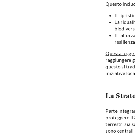
Questo inclu
Il ripris
La riquali
biodivers
Il raffor
resilienza
Questa legge 
raggiungere gl
questo si tra
iniziative loc
La Strat
Parte integra
proteggere il 
terrestri sia
sono centrali 