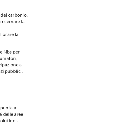
 del carbonio.
preservare la
liorare la
lle Nbs per
sumatori,
cipazione a
zi pubblici.
punta a
% delle aree
Solutions