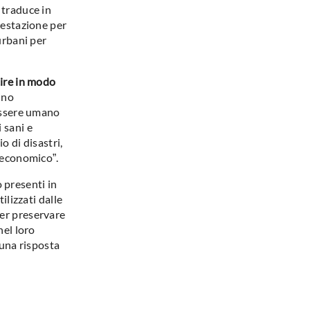
 traduce in
restazione per
urbani per
tire in modo
ino
nessere umano
 sani e
o di disastri,
o economico
”
.
o presenti in
ilizzati dalle
per preservare
nel loro
 una risposta