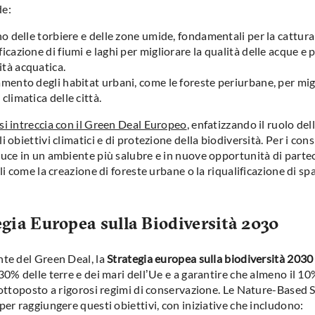
de:
tino delle torbiere e delle zone umide, fondamentali per la cattura
ficazione di fiumi e laghi per migliorare la qualità delle acque e 
ità acquatica.
zamento degli habitat urbani, come le foreste periurbane, per mig
 climatica delle città.
si intreccia con il Green Deal Europeo
, enfatizzando il ruolo de
i obiettivi climatici e di protezione della biodiversità. Per i con
duce in un ambiente più salubre e in nuove opportunità di parte
ali come la creazione di foreste urbane o la riqualificazione di spa
egia Europea sulla Biodiversità 2030
nte del Green Deal, la
Strategia europea sulla biodiversità 2030
30% delle terre e dei mari dell’Ue e a garantire che almeno il 10
 sottoposto a rigorosi regimi di conservazione. Le Nature-Based 
per raggiungere questi obiettivi, con iniziative che includono: