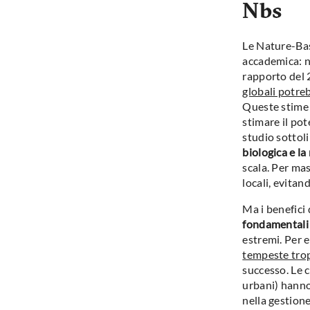
Nbs
Le Nature-Bas
accademica: n
rapporto del 
globali potre
Queste stime s
stimare il pot
studio sottol
biologica e la
scala. Per ma
locali, evitan
Ma i benefici 
fondamentali 
estremi. Per 
tempeste trop
successo. Le c
urbani) hann
nella gestione