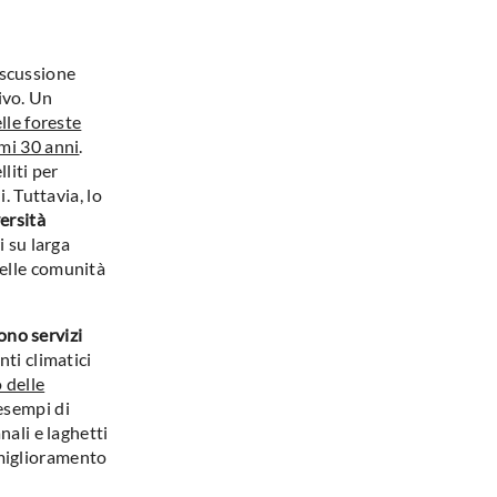
iscussione
ivo. Un
elle foreste
imi 30 anni
.
liti per
. Tuttavia, lo
ersità
i su larga
delle comunità
rono servizi
nti climatici
 delle
esempi di
nali e laghetti
miglioramento