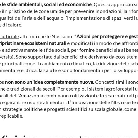
 le sfide ambientali, sociali ed economiche
. Questo approccio si
il ripristino delle zone umide per prevenire inondazioni, la rifo
qualità dell’aria e dell’acqua o l’implementazione di spazi verdi 
le di calore.
 ufficiale
afferma che le Nbs sono:
“
Azioni per proteggere e ges
ripristinare ecosistemi naturali
e modificati in modo che affront
e adattivamente le sfide sociali, per fornire benefici sia al be
versità. Sono supportate dai benefici che derivano da ecosistemi
 principali come il cambiamento climatico, la riduzione del rischi
alimentare e idrica, la salute e sono fondamentali per lo svilupp
Nbs
non sono un’idea completamente nuova
. Concetti simili son
ne e tradizionali da secoli. Per esempio, i sistemi agroforestali ut
ocali dell’Amazzonia combinano coltivazioni e foreste naturali 
à e garantire risorse alimentari. L’innovazione delle Nbs risiede 
 strategie politiche e progetti scientifici su scala globale, come
replicabile.