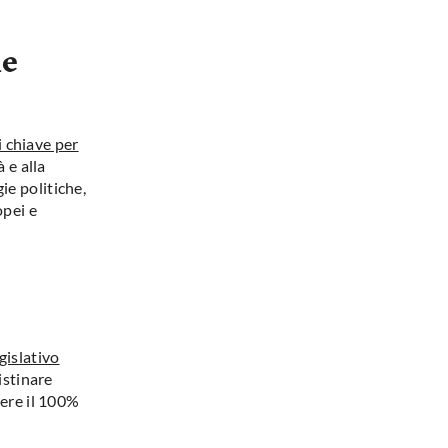
le
 chiave per
à e alla
ie politiche,
opei e
gislativo
ristinare
gere il 100%