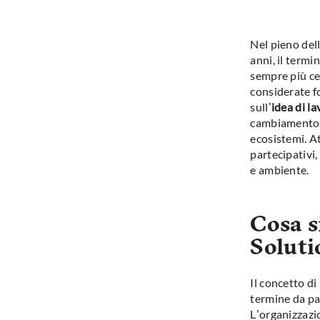
Nel pieno dell
anni, il termi
sempre più ce
considerate f
sull’
idea di la
cambiamento cl
ecosistemi. A
partecipativi
e ambiente.
Cosa s
Soluti
Il concetto d
termine da pa
L’organizzazi