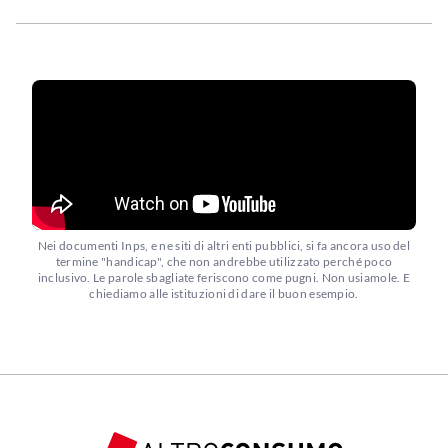
Nei documenti Inps, e ne siti di altri enti pubblici, si fa ancora uso del
termine "handicap", che non andrebbe utilizzato perché poco
inclusivo. Le parole sbagliate feriscono come pugni. Non usiamole. E
chiediamo alle istituzioni di dare il buon esempio.